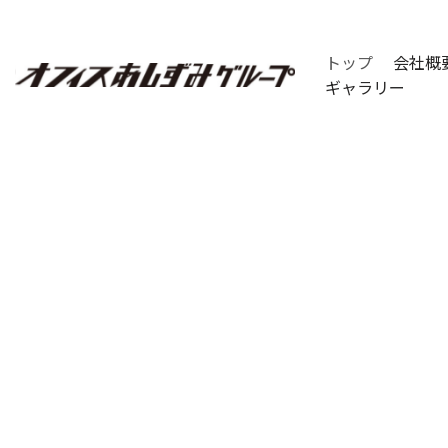
コ
トップ
会社概
ン
ギャラリー
テ
ン
ツ
へ
ス
キ
ッ
プ