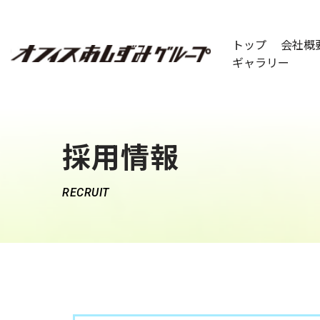
コ
トップ
会社概
ン
ギャラリー
テ
ン
ツ
へ
採用情報
ス
キ
RECRUIT
ッ
プ