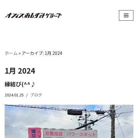
コ
ン
テ
ン
ツ
ホーム
»
アーカイブ: 1月 2024
へ
ス
1月 2024
キ
ッ
縁結び(^^♪
プ
2024.01.25
ブログ