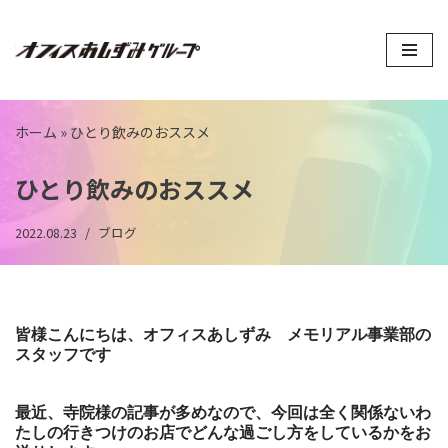
コ
ン
テ
ン
ホーム
»
ひとり飲みのおススメ
ツ
へ
ひとり飲みのおススメ
ス
キ
2022.08.23
ブログ
ッ
プ
皆様こんにちは、オフィスあしずみ メモリアル事業部の
スタッフです
最近、寺院様の記事が多めなので、今回は全く関係ないわ
たしの行きつけのお店でどんな過ごし方をしているかをお