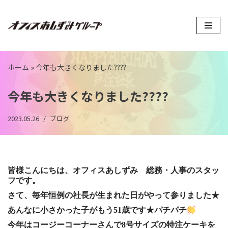
コ
ン
テ
ン
ホーム
»
今年も大きくなりました????
ツ
へ
今年も大きくなりました????
ス
キ
2023.05.26
ブログ
ッ
プ
皆様こんにちは、オフィスあしずみ 総務・人事のスタッ
フです。
さて、毎年恒例の社長が生まれた日がやって参りました★
あんなに小さかった子がもう51歳です★パチパチ
今年はコージーコーナーさんで8号サイズの特注ケーキを