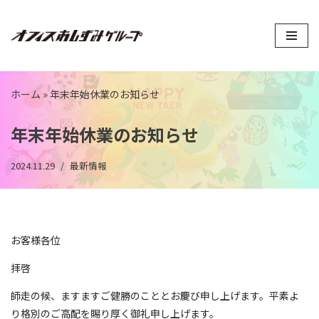
コ
ン
テ
ン
ホーム
»
年末年始休業のお知らせ
ツ
へ
年末年始休業のお知らせ
ス
キ
2024.11.29
最新情報
ッ
プ
お客様各位
拝啓
師走の候、ますますご健勝のこととお慶び申し上げます。平素よ
り格別のご高配を賜り厚く御礼申し上げます。