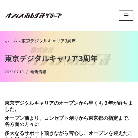
コ
ン
テ
ン
ホーム
»
東京デジタルキャリア3周年
ツ
へ
東京デジタルキャリア3周年
ス
キ
2022.07.18
最新情報
ッ
プ
東京デジタルキャリアのオープンから早くも３年が経ちま
した。
オープン前より、コンセプト創りから東京都の指定まで、
各方面の方々に
多大なるサポート頂きながら苦心し、オープンを迎えたこ