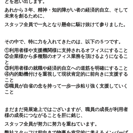
とを思い出します。
あれから３年、精神・知的障がい者の経済的自立、そして
未来を創るために、
スタッフ全員で一丸となり懸命に駆け抜けて参りました。
その中で、特に力を入れてきたのは、以下の５つです。
①利用者様や支援機関様に支持されるオフィスにすること
②企業様から多種類のオフィス業務を頂けるようになるこ
と
③利用者様の就職や経済的自立への道筋を明確にすること
④内的動機付けを重視して現状肯定的に前向きに支援する
こと
⑤職員が自省の念を持って一歩一歩粘り強く支援していく
こと
まだまだ発展途上ではございますが、職員の成長が利用者
様の成長につながることを肝に銘じ、
スタッフ全員が努力に努力を重ねています。
弊社スタッフは前向きで物事を肯定的に考えるメンバーば