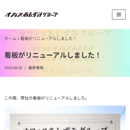
コ
ン
テ
ン
ホーム
»
看板がリニューアルしました！
ツ
へ
看板がリニューアルしました！
ス
キ
2024.08.05
最新情報
ッ
プ
この度、弊社の看板がリニューアルしました。