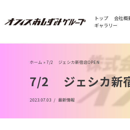
コ
トップ
会社概
ン
ギャラリー
テ
ン
ツ
へ
ホーム
»
7/2 ジェシカ新宿店OPEN
ス
キ
7/2 ジェシカ新
ッ
プ
2023.07.03
最新情報